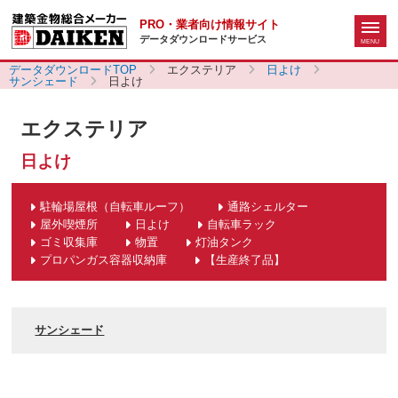
PRO・業者向け情報サイト
データダウンロードサービス
データダウンロードTOP
エクステリア
日よけ
サンシェード
日よけ
エクステリア
日よけ
駐輪場屋根（自転車ルーフ）
通路シェルター
屋外喫煙所
日よけ
自転車ラック
ゴミ収集庫
物置
灯油タンク
プロパンガス容器収納庫
【生産終了品】
サンシェード