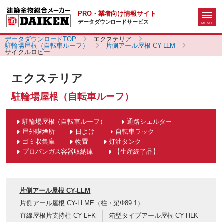
PRO・業者向け情報サイト
データダウンロードサービス
データダウンロードTOP
エクステリア
駐輪場屋根（自転車ルーフ）
片側アール屋根 CY-LLM
サイクルロビー
エクステリア
駐輪場屋根（自転車ルーフ）
駐輪場屋根（自転車ルーフ）
通路シェルター
屋外喫煙所
日よけ
自転車ラック
ゴミ収集庫
物置
灯油タンク
プロパンガス容器収納庫
【生産終了品】
片側アール屋根 CY-LLM
片側アール屋根 CY-LLME（柱・梁Φ89.1）
直線屋根片支持柱 CY-LFK
箱型タイプアール屋根 CY-HLK