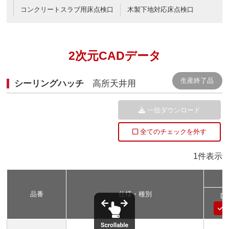
コンクリートスラブ用床点検口
木製下地対応床点検口
2次元CADデータ
シーリングハッチ
高所天井用
一括ダウンロード
全てのチェックを外す
1件表示
品番
仕様・種別
D