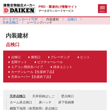
PRO・業者向け情報サイト
データダウンロードサービス
データダウンロードTOP
内装建材
点検口
天井点検口
シーリングハッチ
内装建材
点検口
点検口
換気口
グレーチング
ピット
玄関マット
ピクチャーレール
エアコン用排水パイプ
排水ユニット
カーテンレール【生産終了品】
天井ルーバー【生産終了品】
天井点検口
天井収納はしご
壁点検口
ホーム床点検口
床ハッチ
床下収納庫
鋼製下地用（体育館用）床点検口