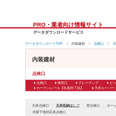
PRO・業者向け情報サイト
データダウンロードサービス
データダウンロードTOP
内装建材
点検口
天
内装建材
点検口
点検口
換気口
グレーチング
ピ
カーテンレール【生産終了品】
天井ルーバー
天井点検口
天井収納はしご
壁点検口
ホー
木製下地対応床点検口