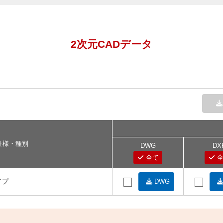
2次元CADデータ
仕様・種別
DWG
DX
全て
全
イプ
DWG