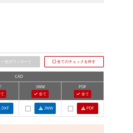
一括ダウンロード
全てのチェックを外す
CAD
F
JWW
PDF
て
全て
全て
DXF
JWW
PDF