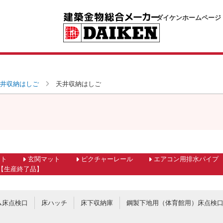
ダイケンホームページ
井収納はしご
天井収納はしご
ット
玄関マット
ピクチャーレール
エアコン用排水パイプ
【生産終了品】
ム床点検口
床ハッチ
床下収納庫
鋼製下地用（体育館用）床点検