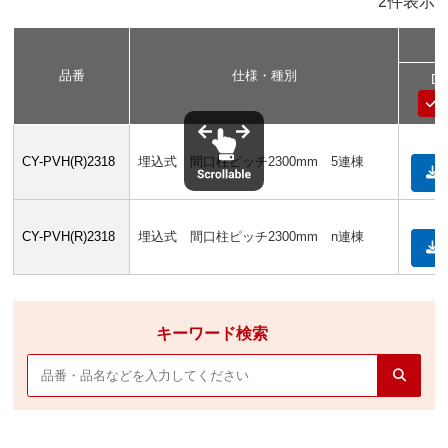
2件表示
品番
仕様・種別
D
CY-PVH(R)2318
埋込式 間口柱ピッチ2300mm 5連棟
CY-PVH(R)2318
埋込式 間口柱ピッチ2300mm n連棟
キーワード検索