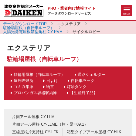
PRO・業者向け情報サイト
データダウンロードサービス
データダウンロードTOP
エクステリア
駐輪場屋根（自転車ルーフ）
太陽光発電屋根箱型角柱 CY-PVH
サイクルロビー
エクステリア
駐輪場屋根（自転車ルーフ）
駐輪場屋根（自転車ルーフ）
通路シェルター
屋外喫煙所
日よけ
自転車ラック
ゴミ収集庫
物置
灯油タンク
プロパンガス容器収納庫
【生産終了品】
片側アール屋根 CY-LLM
片側アール屋根 CY-LLME（柱・梁Φ89.1）
直線屋根片支持柱 CY-LFK
箱型タイプアール屋根 CY-HLK