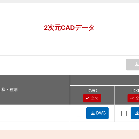
2次元CADデータ
仕様・種別
DWG
DX
全て
全
DWG