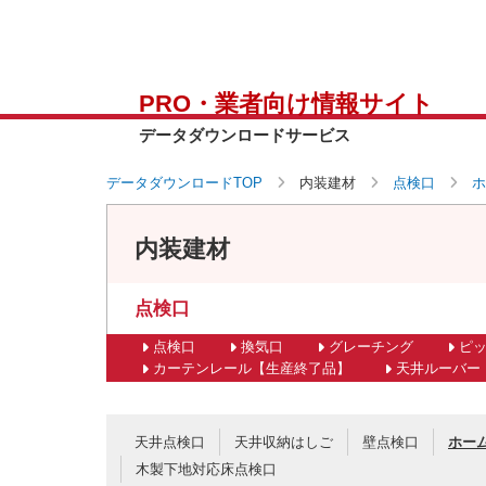
PRO・業者向け情報サイト
データダウンロードサービス
データダウンロードTOP
内装建材
点検口
ホ
内装建材
点検口
点検口
換気口
グレーチング
ピ
カーテンレール【生産終了品】
天井ルーバー
天井点検口
天井収納はしご
壁点検口
ホー
木製下地対応床点検口