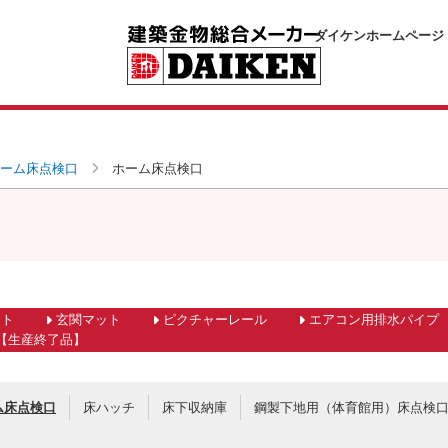
ダイケンホームページ
ーム床点検口
ホーム床点検口
ット
玄関マット
ピクチャーレール
エアコン用排水パイプ
【生産終了品】
ム床点検口
床ハッチ
床下収納庫
鋼製下地用（体育館用）床点検