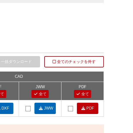
一括ダウンロード
全てのチェックを外す
CAD
F
JWW
PDF
て
全て
全て
DXF
JWW
PDF