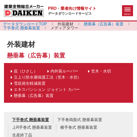
PRO・業者向け情報サイト
データダウンロードサービス
データダウンロードTOP
外装建材
懸垂幕（広告幕）装置
下手巻式 懸垂幕装置
メディアタワー
外装建材
懸垂幕（広告幕）装置
庇（ひさし）
内外装ルーバー
笠木・水切
立上り防水層保護工法（笠木・水切）
雪庇発生軽減装置
エキスパンション ジョイント カバー
懸垂幕（広告幕）装置
下手巻式 懸垂幕装置
下手巻両面式 懸垂幕装置
上R手巻式 懸垂幕装置
横手巻式 懸垂幕装置
生産終了品