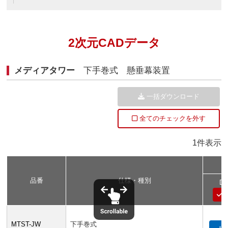
2次元CADデータ
メディアタワー
下手巻式 懸垂幕装置
一括ダウンロード
全てのチェックを外す
1件表示
品番
仕様・種別
D
MTST-JW
下手巻式