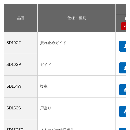
品番
仕様・種別
D
SD10GF
振れ止めガイド
SD10GP
ガイド
SD154W
複車
SD15CS
戸当り
SD15CST
ストッパー付戸当り