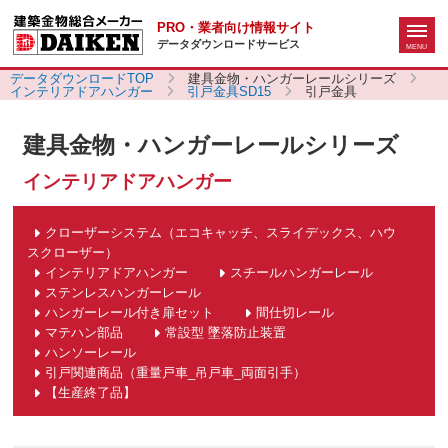
PRO・業者向け情報サイト
データダウンロードサービス
データダウンロードTOP
建具金物・ハンガーレールシリーズ
インテリアドアハンガー
引戸金具SD15
引戸金具
建具金物・ハンガーレールシリーズ
インテリアドアハンガー
クローザーシステム（エコキャッチ、スライデックス、ハウ
スクローザー）
インテリアドアハンガー
スチールハンガーレール
ステンレスハンガーレール
ハンガーレール付き扉セット
間仕切レール
マテハン部品
常設型 墜落防止装置
ハンソーレール
引戸関連商品（重量戸車_吊戸車_両面引手）
【生産終了品】