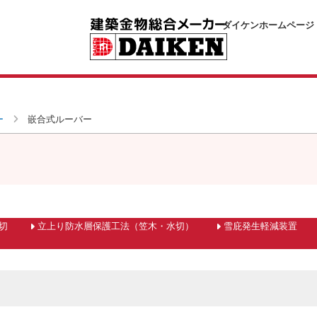
ダイケンホームページ
ー
嵌合式ルーバー
切
立上り防水層保護工法（笠木・水切）
雪庇発生軽減装置