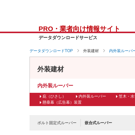
PRO・業者向け情報サイト
データダウンロードサービス
データダウンロードTOP
外装建材
内外装ルーバ
外装建材
内外装ルーバー
庇（ひさし）
内外装ルーバー
笠木・水
懸垂幕（広告幕）装置
ボルト固定式ルーバー
嵌合式ルーバー