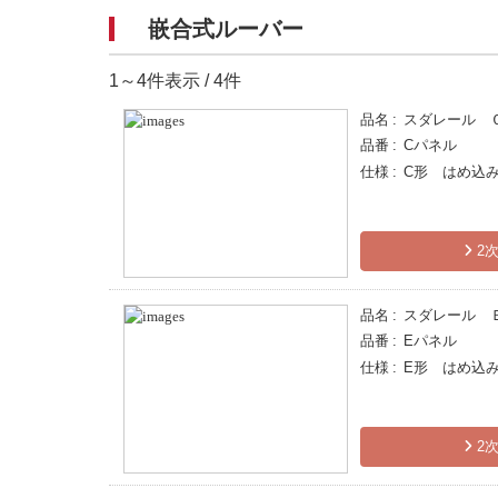
嵌合式ルーバー
1～4件表示 / 4件
品名
スダレール 
品番
Cパネル
仕様
C形 はめ込
2次
品名
スダレール 
品番
Eパネル
仕様
E形 はめ込
2次