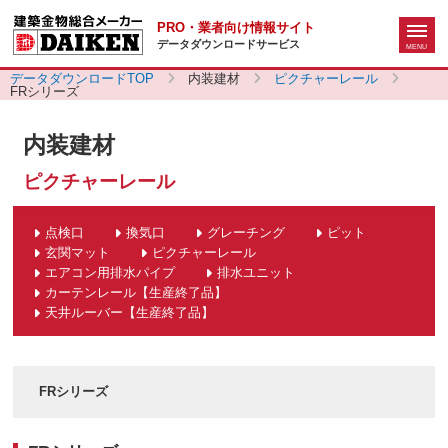
PRO・業者向け情報サイト
データダウンロードサービス
データダウンロードTOP
内装建材
ピクチャーレール
FRシリーズ
内装建材
ピクチャーレール
点検口
換気口
グレーチング
ピット
玄関マット
ピクチャーレール
エアコン用排水パイプ
排水ユニット
カーテンレール【生産終了品】
天井ルーバー【生産終了品】
FRシリーズ