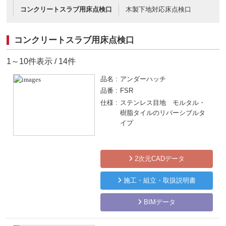
コンクリートスラブ用床点検口
木製下地対応床点検口
コンクリートスラブ用床点検口
1～10件表示 / 14件
品名
アンダーハッチ
品番
FSR
仕様
ステンレス目地 モルタル・
樹脂タイルのリバーシブルタ
イプ
2次元CADデータ
施工・組立・取扱説明書
BIMデータ