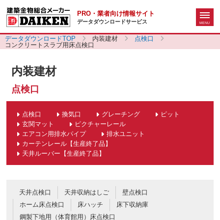
PRO・業者向け情報サイト
データダウンロードサービス
データダウンロードTOP
内装建材
点検口
コンクリートスラブ用床点検口
内装建材
点検口
点検口
換気口
グレーチング
ピット
玄関マット
ピクチャーレール
エアコン用排水パイプ
排水ユニット
カーテンレール【生産終了品】
天井ルーバー【生産終了品】
天井点検口
天井収納はしご
壁点検口
ホーム床点検口
床ハッチ
床下収納庫
鋼製下地用（体育館用）床点検口