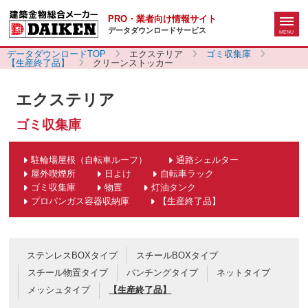
PRO・業者向け情報サイト
データダウンロードサービス
データダウンロードTOP
エクステリア
ゴミ収集庫
【生産終了品】
クリーンストッカー
エクステリア
ゴミ収集庫
駐輪場屋根（自転車ルーフ）
通路シェルター
屋外喫煙所
日よけ
自転車ラック
ゴミ収集庫
物置
灯油タンク
プロパンガス容器収納庫
【生産終了品】
ステンレスBOXタイプ
スチールBOXタイプ
スチール物置タイプ
パンチングタイプ
ネットタイプ
メッシュタイプ
【生産終了品】