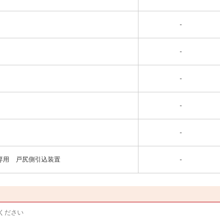
-
-
-
-
-
30専用 戸尻側引込装置
-