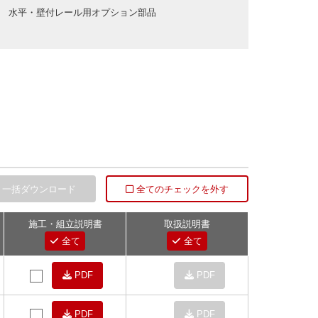
水平・壁付レール用オプション部品
一括ダウンロード
全てのチェックを外す
施工・組立説明書
取扱説明書
全て
全て
PDF
PDF
PDF
PDF