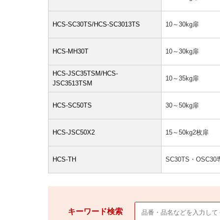
HCS-SC30TS/HCS-SC3013TS
10～30kg扉
HCS-MH30T
10～30kg扉
HCS-JSC35TSM/HCS-
10～35kg扉
JSC3513TSM
HCS-SC50TS
30～50kg扉
HCS-JSC50X2
15～50kg2枚扉
HCS-TH
SC30TS・OSC
キーワード検索