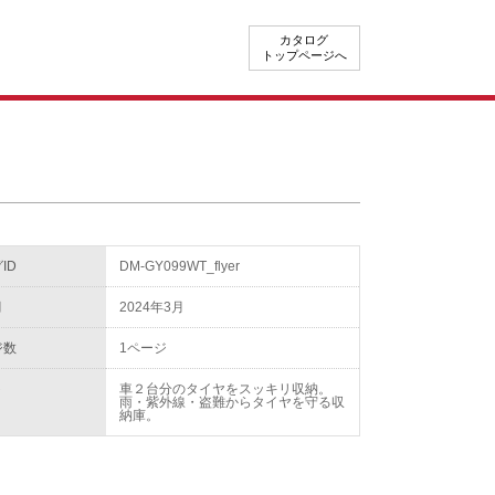
カタログ
トップページへ
ID
DM-GY099WT_flyer
月
2024年3月
ジ数
1ページ
ト
車２台分のタイヤをスッキリ収納。
雨・紫外線・盗難からタイヤを守る収
納庫。