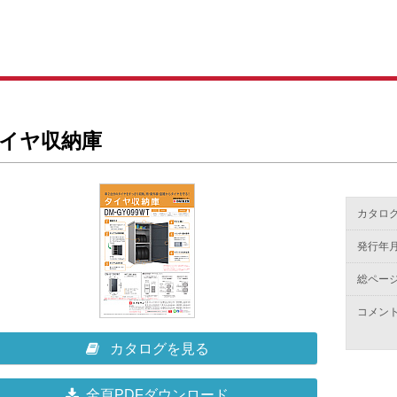
イヤ収納庫
カタログ
発行年
総ペー
コメン