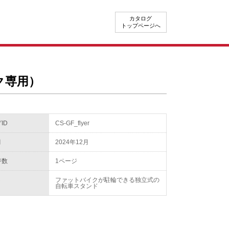
カタログ
トップページへ
ク専用）
ID
CS-GF_flyer
月
2024年12月
ジ数
1ページ
ト
ファットバイクが駐輪できる独立式の
自転車スタンド