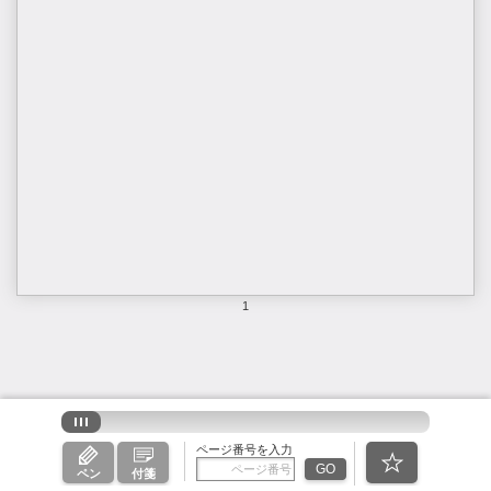
1
ページ番号を入力
GO
ペン
付箋