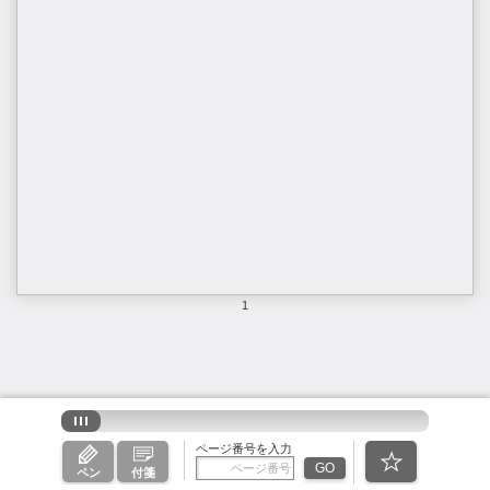
1
ページ番号を入力
GO
ペン
付箋