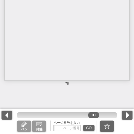
78
ページ番号を入力
GO
ペン
付箋