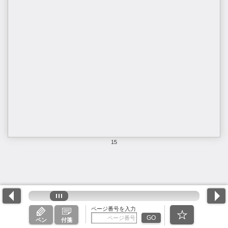
15
ページ番号を入力
GO
ペン
付箋