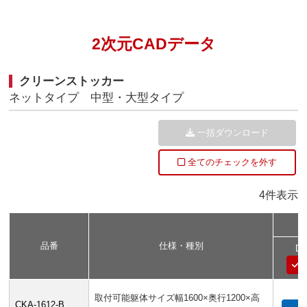
2次元CADデータ
クリーンストッカー
ネットタイプ 中型・大型タイプ
一括ダウンロード
全てのチェックを外す
4件表示
品番
仕様・種別
D
取付可能躯体サイズ幅1600×奥行1200×高
CKA-1612-B