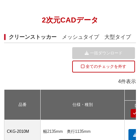
2次元CADデータ
クリーンストッカー
メッシュタイプ 大型タイプ
一括ダウンロード
全てのチェックを外す
4件表示
品番
仕様・種別
D
CKG-2010M
幅2135mm 奥行1135mm