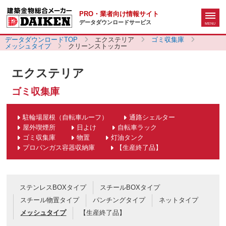
PRO・業者向け情報サイト
データダウンロードサービス
データダウンロードTOP
エクステリア
ゴミ収集庫
メッシュタイプ
クリーンストッカー
エクステリア
ゴミ収集庫
駐輪場屋根（自転車ルーフ）
通路シェルター
屋外喫煙所
日よけ
自転車ラック
ゴミ収集庫
物置
灯油タンク
プロパンガス容器収納庫
【生産終了品】
ステンレスBOXタイプ
スチールBOXタイプ
スチール物置タイプ
パンチングタイプ
ネットタイプ
メッシュタイプ
【生産終了品】