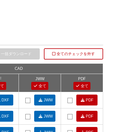
一括ダウンロード
全てのチェックを外す
CAD
F
JWW
PDF
て
全て
全て
DXF
JWW
PDF
DXF
JWW
PDF