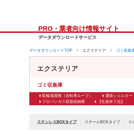
PRO・業者向け情報サイト
データダウンロードサービス
データダウンロードTOP
エクステリア
ゴミ収集
エクステリア
ゴミ収集庫
駐輪場屋根（自転車ルーフ）
通路シェルター
プロパンガス容器収納庫
【生産終了品】
ステンレスBOXタイプ
スチールBOXタイプ
ス