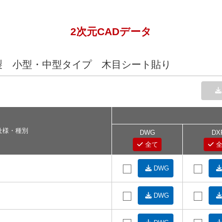
2次元CADデータ
製 小型・中型タイプ 木目シート貼り
仕様・種別
DWG
DX
全て
全
DWG
DWG