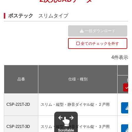
ポステック
スリムタイプ
一括ダウンロード
全てのチェックを外す
4件表示
品番
仕様・種別
D
CSP-221T-2D
スリム・縦型・静音ダイヤル錠・２戸用
CSP-221T-3D
スリム・縦型・静音ダイヤル錠・３戸用