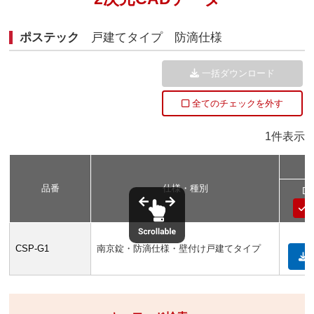
ポステック
戸建てタイプ 防滴仕様
一括ダウンロード
全てのチェックを外す
1件表示
品番
仕様・種別
D
CSP-G1
南京錠・防滴仕様・壁付け戸建てタイプ