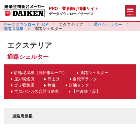
PRO・業者向け情報サイト
データダウンロードサービス
データダウンロードTOP
エクステリア
通路シェルター
通路用屋根
通路シェルター
エクステリア
通路シェルター
駐輪場屋根（自転車ルーフ）
通路シェルター
屋外喫煙所
日よけ
自転車ラック
ゴミ収集庫
物置
灯油タンク
プロパンガス容器収納庫
【生産終了品】
通路用屋根