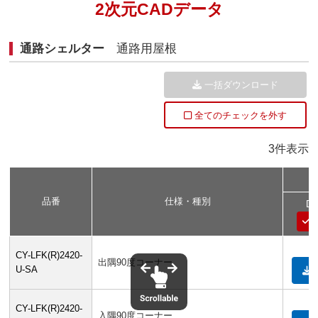
2次元CADデータ
通路シェルター
通路用屋根
一括ダウンロード
全てのチェックを外す
3件表示
品番
仕様・種別
D
CY-LFK(R)2420-
出隅90度コーナー
U-SA
CY-LFK(R)2420-
入隅90度コーナー