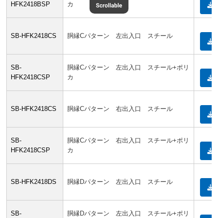
HFK2418BSP
カ
SB-HFK2418CS
胴縁Cパターン 左出入口 スチール
SB-
胴縁Cパターン 左出入口 スチール+ポリ
HFK2418CSP
カ
SB-HFK2418CS
胴縁Cパターン 右出入口 スチール
SB-
胴縁Cパターン 右出入口 スチール+ポリ
HFK2418CSP
カ
SB-HFK2418DS
胴縁Dパターン 左出入口 スチール
SB-
胴縁Dパターン 左出入口 スチール+ポリ