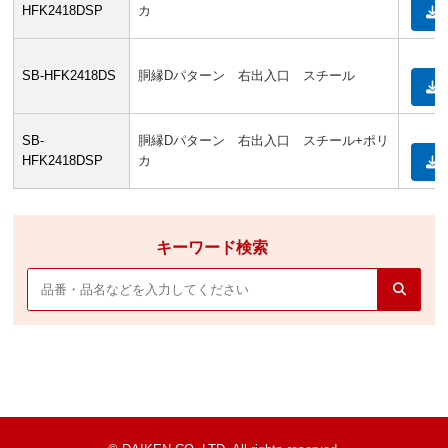
HFK2418DSP
カ
SB-HFK2418DS
胴縁Dパターン 右出入口 スチール
SB-
胴縁Dパターン 右出入口 スチール+ポリ
HFK2418DSP
カ
キーワード検索