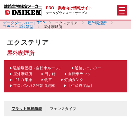
PRO・業者向け情報サイト
データダウンロードサービス
データダウンロードTOP
エクステリア
屋外喫煙所
フラット屋根箱型
屋外喫煙所
エクステリア
屋外喫煙所
駐輪場屋根（自転車ルーフ）
通路シェルター
屋外喫煙所
日よけ
自転車ラック
ゴミ収集庫
物置
灯油タンク
プロパンガス容器収納庫
【生産終了品】
フラット屋根箱型
フェンスタイプ