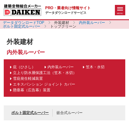
PRO・業者向け情報サイト
データダウンロードサービス
データダウンロードTOP
外装建材
内外装ルーバー
ボルト固定式ルーバー
トップクリーン
外装建材
内外装ルーバー
庇（ひさし）
内外装ルーバー
笠木・水切
立上り防水層保護工法（笠木・水切）
雪庇発生軽減装置
エキスパンション ジョイント カバー
懸垂幕（広告幕）装置
ボルト固定式ルーバー
嵌合式ルーバー