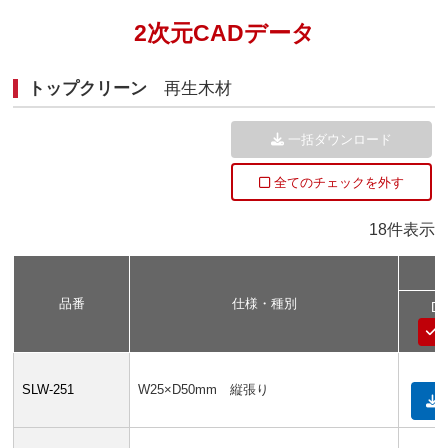
2次元CADデータ
トップクリーン
再生木材
一括ダウンロード
全てのチェックを外す
18件表示
品番
仕様・種別
D
SLW-251
W25×D50mm 縦張り