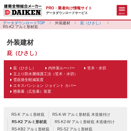
PRO・業者向け情報サイト
データダウンロードサービス
データダウンロードTOP
外装建材
庇（ひさし）
RS-K2 アルミ形材庇
外装建材
庇（ひさし）
庇（ひさし）
内外装ルーバー
笠木・水切
立上り防水層保護工法（笠木・水切）
雪庇発生軽減装置
エキスパンション ジョイント カバー
懸垂幕（広告幕）装置
RS-K アルミ形材庇
RS-K-W アルミ形材庇 木造後付け
RS-K2 アルミ形材庇
RS-K2-W アルミ形材庇 木造後付け
RS-KB2 アルミ形材庇
RS-S2 アルミ形材庇