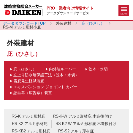
PRO・業者向け情報サイト
データダウンロードサービス
データダウンロードTOP
外装建材
庇（ひさし）
RS-M アルミ形材小庇
外装建材
庇（ひさし）
庇（ひさし）
内外装ルーバー
笠木・水切
立上り防水層保護工法（笠木・水切）
雪庇発生軽減装置
エキスパンション ジョイント カバー
懸垂幕（広告幕）装置
RS-K アルミ形材庇
RS-K-W アルミ形材庇 木造後付け
RS-K2 アルミ形材庇
RS-K2-W アルミ形材庇 木造後付け
RS-KB2 アルミ形材庇
RS-S2 アルミ形材庇