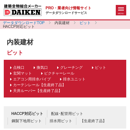
PRO・業者向け情報サイト
データダウンロードサービス
データダウンロードTOP
内装建材
ピット
HACCP対応ピット
内装建材
ピット
点検口
換気口
グレーチング
ピット
玄関マット
ピクチャーレール
エアコン用排水パイプ
排水ユニット
カーテンレール【生産終了品】
天井ルーバー【生産終了品】
HACCP対応ピット
配線･配管用ピット
鋼製下地用ピット
排水用ピット
【生産終了品】