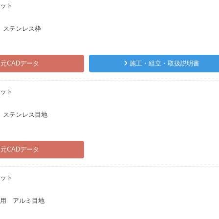
ピット
 ステンレス枠
元CADデータ
施工・組立・取扱説明書
ピット
 ステンレス目地
元CADデータ
ピット
㎜用 アルミ目地