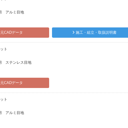
用 アルミ目地
元CADデータ
施工・組立・取扱説明書
ピット
用 ステンレス目地
元CADデータ
ピット
用 アルミ目地