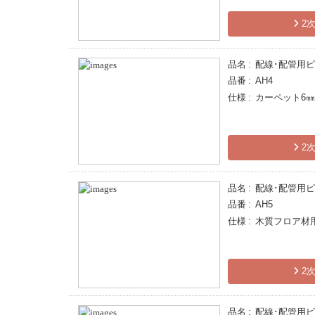
2次
品名
配線･配管用
品番
AH4
仕様
カーペット6
2次
品名
配線･配管用
品番
AH5
仕様
木質フロア材
2次
品名
配線･配管用