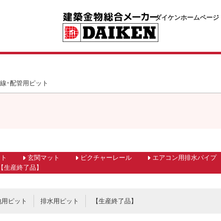
ダイケンホームページ
線･配管用ピット
ット
玄関マット
ピクチャーレール
エアコン用排水パイプ
【生産終了品】
地用ピット
排水用ピット
【生産終了品】