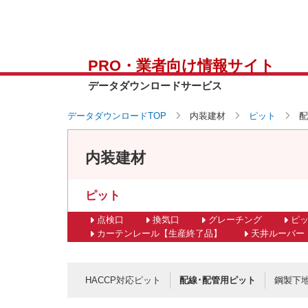
PRO・業者向け情報サイト
データダウンロードサービス
データダウンロードTOP
内装建材
ピット
配
内装建材
ピット
点検口
換気口
グレーチング
ピ
カーテンレール【生産終了品】
天井ルーバー
HACCP対応ピット
配線･配管用ピット
鋼製下