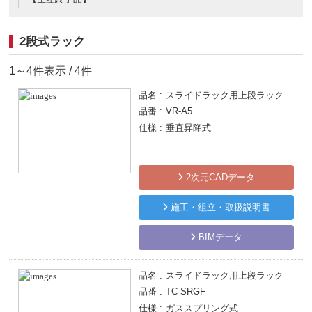
2段式ラック
1～4件表示 / 4件
品名
スライドラック用上段ラック
品番
VR-A5
仕様
垂直昇降式
2次元CADデータ
施工・組立・取扱説明書
BIMデータ
品名
スライドラック用上段ラック
品番
TC-SRGF
仕様
ガススプリング式