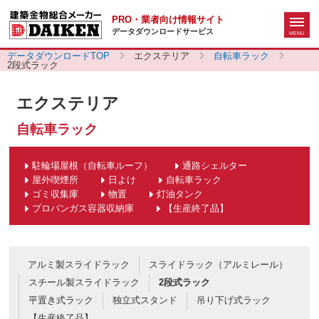
PRO・業者向け情報サイト
データダウンロードサービス
データダウンロードTOP
エクステリア
自転車ラック
2段式ラック
エクステリア
自転車ラック
駐輪場屋根（自転車ルーフ）
通路シェルター
屋外喫煙所
日よけ
自転車ラック
ゴミ収集庫
物置
灯油タンク
プロパンガス容器収納庫
【生産終了品】
アルミ製スライドラック
スライドラック（アルミレール）
スチール製スライドラック
2段式ラック
平置き式ラック
独立式スタンド
吊り下げ式ラック
【生産終了品】