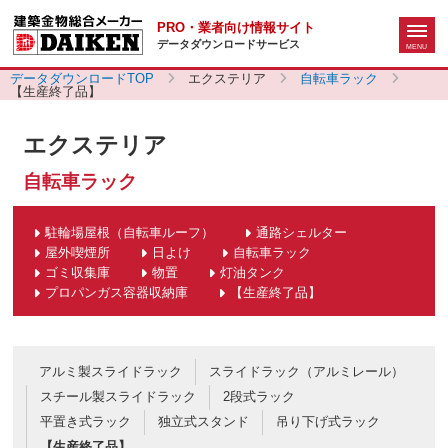
PRO・業者向け情報サイト
データダウンロードサービス
データダウンロードTOP
エクステリア
自転車ラック
【生産終了品】
エクステリア
自転車ラック
駐輪場屋根（自転車ルーフ）
通路シェルター
屋外喫煙所
日よけ
自転車ラック
ゴミ収集庫
物置
灯油タンク
プロパンガス容器収納庫
【生産終了品】
アルミ製スライドラック
スライドラック（アルミレール）
スチール製スライドラック
2段式ラック
平置き式ラック
独立式スタンド
吊り下げ式ラック
【生産終了品】