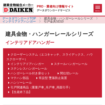
PRO・業者向け情報サイト
データダウンロードサービス
データダウンロードTOP
建具金物・ハンガーレールシリーズ
インテリアドアハンガー
引戸金具SD10
建具金物・ハンガーレールシリーズ
インテリアドアハンガー
クローザーシステム（エコキャッチ、スライデックス、ハウ
スクローザー）
インテリアドアハンガー
スチールハンガーレール
ステンレスハンガーレール
ハンガーレール付き扉セット
間仕切レール
マテハン部品
常設型 墜落防止装置
ハンソーレール
引戸関連商品（重量戸車_吊戸車_両面引手）
【生産終了品】