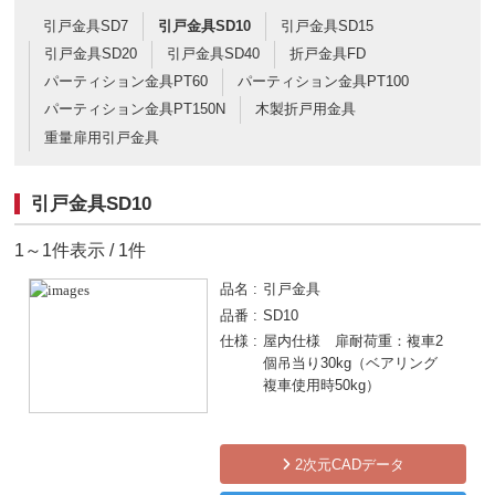
引戸金具SD7
引戸金具SD10
引戸金具SD15
引戸金具SD20
引戸金具SD40
折戸金具FD
パーティション金具PT60
パーティション金具PT100
パーティション金具PT150N
木製折戸用金具
重量扉用引戸金具
引戸金具SD10
1～1件表示 / 1件
品名
引戸金具
品番
SD10
仕様
屋内仕様 扉耐荷重：複車2
個吊当り30kg（ベアリング
複車使用時50kg）
2次元CADデータ