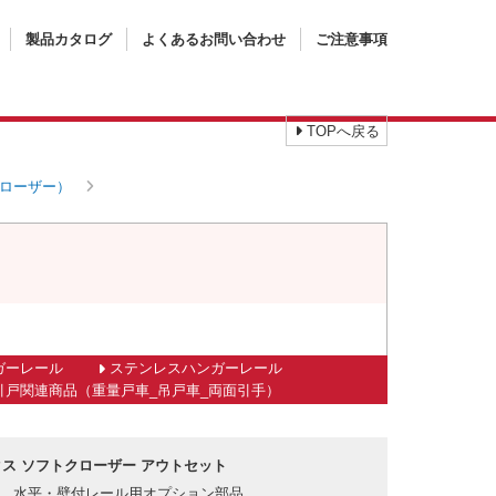
製品カタログ
よくあるお問い合わせ
ご注意事項
TOPへ戻る
ローザー）
ガーレール
ステンレスハンガーレール
引戸関連商品（重量戸車_吊戸車_両面引手）
ス ソフトクローザー アウトセット
水平・壁付レール用オプション部品