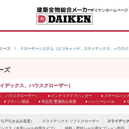
ダイケンホームページ
リーズ
クローザーシステム（エコキャッチ、スライデックス、ハウスク
ーズ
イデックス、ハウスクローザー）
ス、ハウスクローザー）
インテリアドアハンガー
スチールハン
マテハン部品
常設型 墜落防止装置
ハンソーレール
（引戸引き込み装置）
スライデックス ソフトクローザー
スライデック
デックス（水平レール自閉タイプ）
傾斜・壁付レール用オプション部品