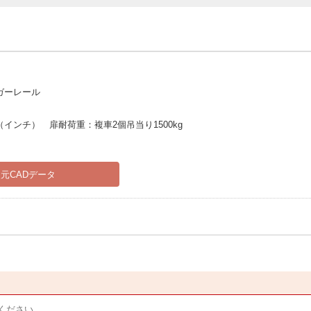
ガーレール
インチ） 扉耐荷重：複車2個吊当り1500kg
元CADデータ