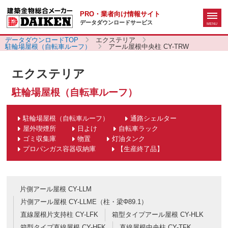
PRO・業者向け情報サイト
データダウンロードサービス
データダウンロードTOP
エクステリア
駐輪場屋根（自転車ルーフ）
アール屋根中央柱 CY-TRW
エクステリア
駐輪場屋根（自転車ルーフ）
駐輪場屋根（自転車ルーフ）
通路シェルター
屋外喫煙所
日よけ
自転車ラック
ゴミ収集庫
物置
灯油タンク
プロパンガス容器収納庫
【生産終了品】
片側アール屋根 CY-LLM
片側アール屋根 CY-LLME（柱・梁Φ89.1）
直線屋根片支持柱 CY-LFK
箱型タイプアール屋根 CY-HLK
箱型タイプ直線屋根 CY-HFK
直線屋根中央柱 CY-TFK