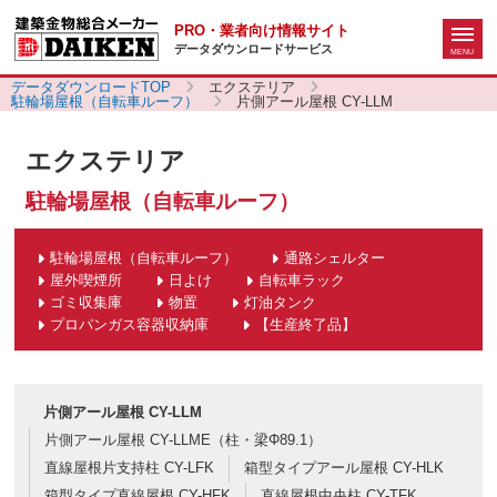
PRO・業者向け情報サイト
データダウンロードサービス
データダウンロードTOP
エクステリア
駐輪場屋根（自転車ルーフ）
片側アール屋根 CY-LLM
エクステリア
駐輪場屋根（自転車ルーフ）
駐輪場屋根（自転車ルーフ）
通路シェルター
屋外喫煙所
日よけ
自転車ラック
ゴミ収集庫
物置
灯油タンク
プロパンガス容器収納庫
【生産終了品】
片側アール屋根 CY-LLM
片側アール屋根 CY-LLME（柱・梁Φ89.1）
直線屋根片支持柱 CY-LFK
箱型タイプアール屋根 CY-HLK
箱型タイプ直線屋根 CY-HFK
直線屋根中央柱 CY-TFK