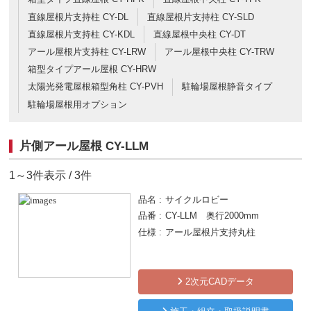
直線屋根片支持柱 CY-DL
直線屋根片支持柱 CY-SLD
直線屋根片支持柱 CY-KDL
直線屋根中央柱 CY-DT
アール屋根片支持柱 CY-LRW
アール屋根中央柱 CY-TRW
箱型タイプアール屋根 CY-HRW
太陽光発電屋根箱型角柱 CY-PVH
駐輪場屋根静音タイプ
駐輪場屋根用オプション
片側アール屋根 CY-LLM
1～3件表示 / 3件
品名
サイクルロビー
品番
CY-LLM 奥行2000mm
仕様
アール屋根片支持丸柱
2次元CADデータ