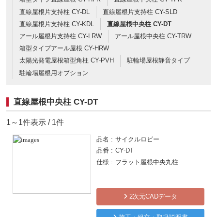
直線屋根片支持柱 CY-DL
直線屋根片支持柱 CY-SLD
直線屋根片支持柱 CY-KDL
直線屋根中央柱 CY-DT
アール屋根片支持柱 CY-LRW
アール屋根中央柱 CY-TRW
箱型タイプアール屋根 CY-HRW
太陽光発電屋根箱型角柱 CY-PVH
駐輪場屋根静音タイプ
駐輪場屋根用オプション
直線屋根中央柱 CY-DT
1～1件表示 / 1件
品名
サイクルロビー
品番
CY-DT
仕様
フラット屋根中央丸柱
2次元CADデータ