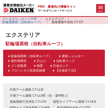
PRO・業者向け情報サイト
データダウンロードサービス
データダウンロードTOP
エクステリア
駐輪場屋根（自転車ルーフ）
直線屋根中央柱 CY-DT
エクステリア
駐輪場屋根（自転車ルーフ）
駐輪場屋根（自転車ルーフ）
通路シェルター
屋外喫煙所
日よけ
自転車ラック
ゴミ収集庫
物置
灯油タンク
プロパンガス容器収納庫
【生産終了品】
片側アール屋根 CY-LLM
片側アール屋根 CY-LLME（柱・梁Φ89.1）
直線屋根片支持柱 CY-LFK
箱型タイプアール屋根 CY-HLK
箱型タイプ直線屋根 CY-HFK
直線屋根中央柱 CY-TFK