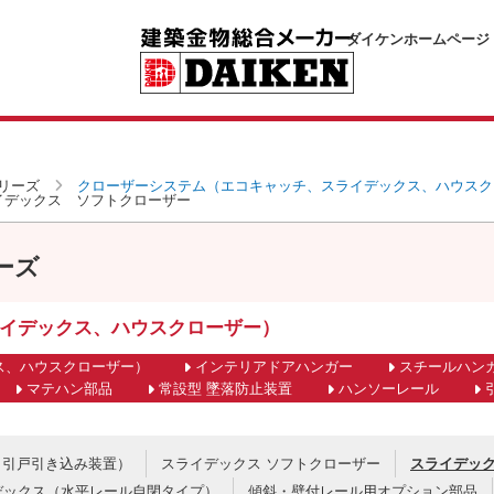
ダイケンホームページ
リーズ
クローザーシステム（エコキャッチ、スライデックス、ハウスク
イデックス ソフトクローザー
ーズ
イデックス、ハウスクローザー）
ス、ハウスクローザー）
インテリアドアハンガー
スチールハン
マテハン部品
常設型 墜落防止装置
ハンソーレール
（引戸引き込み装置）
スライデックス ソフトクローザー
スライデック
デックス（水平レール自閉タイプ）
傾斜・壁付レール用オプション部品