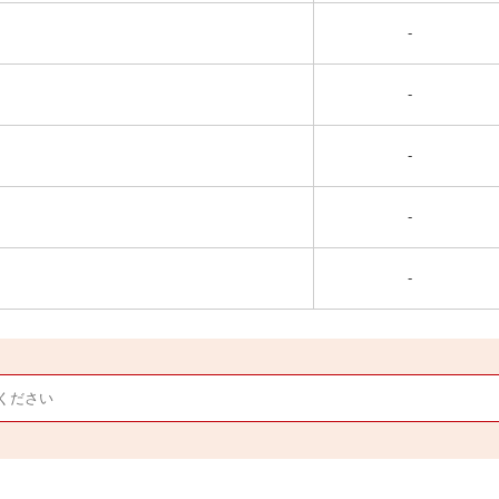
-
-
-
-
-