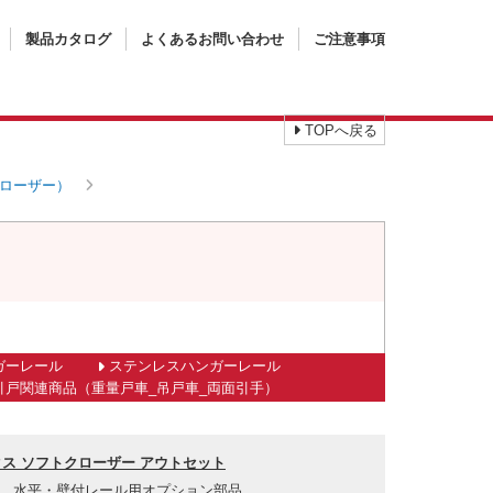
製品カタログ
よくあるお問い合わせ
ご注意事項
TOPへ戻る
ローザー）
ガーレール
ステンレスハンガーレール
引戸関連商品（重量戸車_吊戸車_両面引手）
ス ソフトクローザー アウトセット
水平・壁付レール用オプション部品